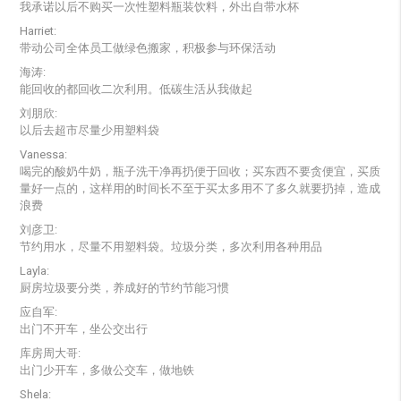
我承诺以后不购买一次性塑料瓶装饮料，外出自带水杯
Harriet:
带动公司全体员工做绿色搬家，积极参与环保活动
海涛:
能回收的都回收二次利用。低碳生活从我做起
刘朋欣:
以后去超市尽量少用塑料袋
Vanessa:
喝完的酸奶牛奶，瓶子洗干净再扔便于回收；买东西不要贪便宜，买质
量好一点的，这样用的时间长不至于买太多用不了多久就要扔掉，造成
浪费
刘彦卫:
节约用水，尽量不用塑料袋。垃圾分类，多次利用各种用品
Layla:
厨房垃圾要分类，养成好的节约节能习惯
应自军:
出门不开车，坐公交出行
库房周大哥:
出门少开车，多做公交车，做地铁
Shela: